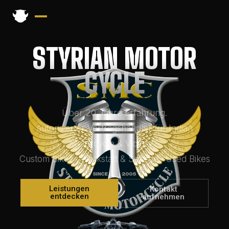
STYRIAN
MOTOR
CYCLE
Über 20 Jahre Erfahrung.
autorisierter Vertragshändler für Indian
Motorcycle & Victory ·
Custom Bikes · Werkstatt & Service · Used Bikes
Leistungen
Kontakt
entdecken
aufnehmen