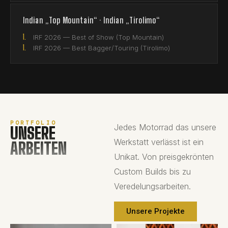
Indian „Top Mountain“ · Indian „Tirolimo“
1.
IRF 2026 — Best of Show (Top Mountain)
1.
IRF 2026 — Best Bagger/Touring (Tirolimo)
PORTFOLIO
Jedes Motorrad das unsere
UNSERE
Werkstatt verlässt ist ein
ARBEITEN
Unikat. Von preisgekrönten
Custom Builds bis zu
Veredelungsarbeiten.
Unsere Projekte