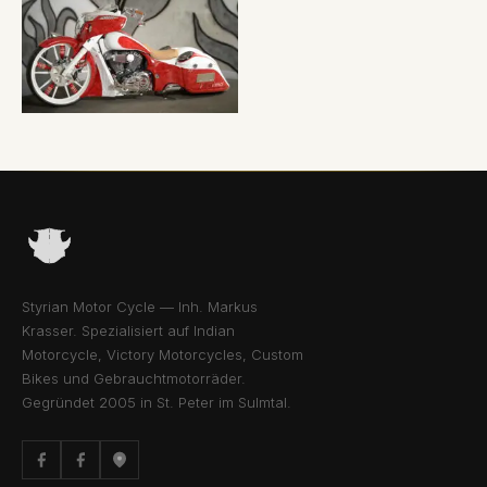
Styrian Motor Cycle — Inh. Markus
Krasser. Spezialisiert auf Indian
Motorcycle, Victory Motorcycles, Custom
Bikes und Gebrauchtmotorräder.
Gegründet 2005 in St. Peter im Sulmtal.