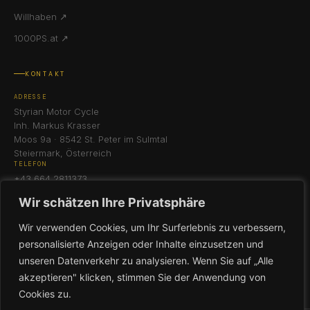
Willhaben ↗
1000PS.at ↗
KONTAKT
ADRESSE
Styrian Motor Cycle
Inh. Markus Krasser
Moos 9a · 8542 St. Peter im Sulmtal
Steiermark, Österreich
TELEFON
+43 664 2811373
E-MAIL
Wir schätzen Ihre Privatsphäre
office@smc-design.at
ÖFFNUNGSZEITEN
Wir verwenden Cookies, um Ihr Surferlebnis zu verbessern,
Mo: Geschlossen
personalisierte Anzeigen oder Inhalte einzusetzen und
Di – Fr: 09:00 – 17:00
Sa: 09:00 – 12:00
unseren Datenverkehr zu analysieren. Wenn Sie auf „Alle
Termine nach Absprache
akzeptieren" klicken, stimmen Sie der Anwendung von
Cookies zu.