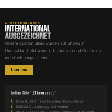
AUSZEICHNUNGEN
INTERNATIONAL
AUSGEZEICHNET
Unsere Custom Bikes wurden auf Shows in
Deutschland, Schweden, Tschechien und Österreich
mehrfach ausgezeichnet.
Über uns
Indian Chief „El Acorazado“
1.
Biker Build Off Bad Salzuflen, Deutschland
1.
EMIA23 Customshow, Schweden
1.
IRF24 Tschechien — Klasse Chief & Best of Show