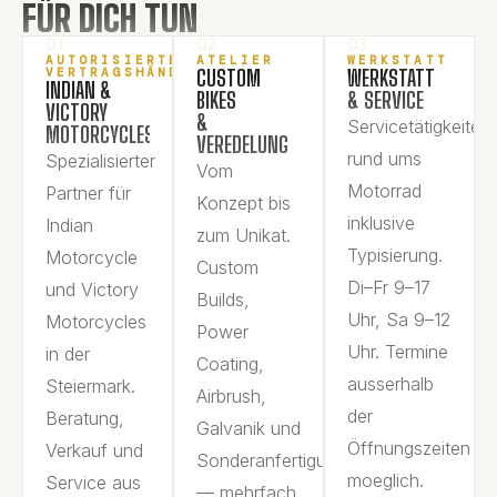
FÜR DICH TUN
01
02
03
AUTORISIERTER
ATELIER
WERKSTATT
VERTRAGSHÄNDLER
CUSTOM
WERKSTATT
INDIAN &
BIKES
& SERVICE
VICTORY
&
Servicetätigkeiten
MOTORCYCLES
VEREDELUNG
rund ums
Spezialisierter
Vom
Motorrad
Partner für
Konzept bis
inklusive
Indian
zum Unikat.
Typisierung.
Motorcycle
Custom
Di–Fr 9–17
und Victory
Builds,
Uhr, Sa 9–12
Motorcycles
Power
Uhr. Termine
in der
Coating,
ausserhalb
Steiermark.
Airbrush,
der
Beratung,
Galvanik und
Öffnungszeiten
Verkauf und
Sonderanfertigungen
moeglich.
Service aus
— mehrfach