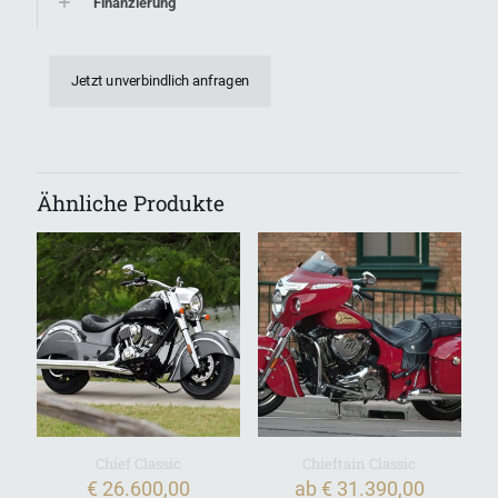
Finanzierung
Jetzt unverbindlich anfragen
Ähnliche Produkte
Chief Classic
Chieftain Classic
€
26.600,00
ab
€
31.390,00