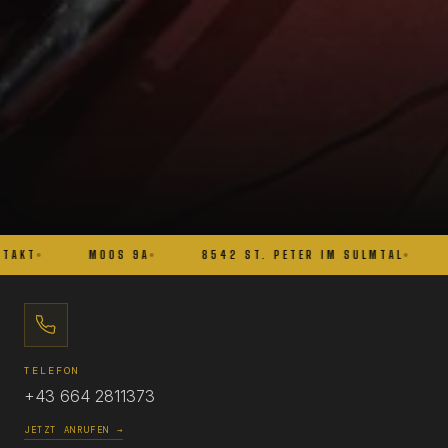
TAKT
MOOS 9A
8542 ST. PETER IM SULMTAL
TELEFON
+43 664 2811373
JETZT ANRUFEN →