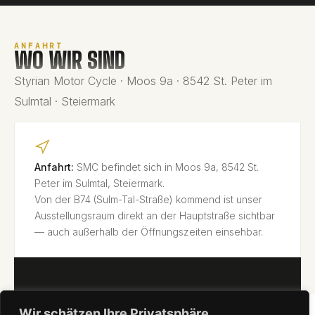
ANFAHRT
WO WIR SIND
Styrian Motor Cycle · Moos 9a · 8542 St. Peter im
Sulmtal · Steiermark
Anfahrt:
SMC befindet sich in Moos 9a, 8542 St.
Peter im Sulmtal, Steiermark.
Von der B74 (Sulm-Tal-Straße) kommend ist unser
Ausstellungsraum direkt an der Hauptstraße sichtbar
— auch außerhalb der Öffnungszeiten einsehbar.
Wir schätzen Ihre Privatsphäre
IN GOOGLE MAPS ÖFFNEN →