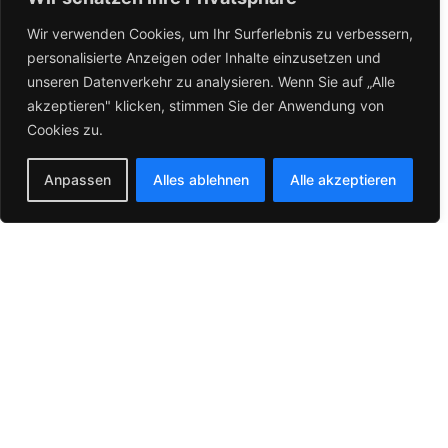
WEITERE LEISTUNGEN
Wir verwenden Cookies, um Ihr Surferlebnis zu verbessern,
WAS KÖNNEN
personalisierte Anzeigen oder Inhalte einzusetzen und
WIR FÜR DICH TUN?
unseren Datenverkehr zu analysieren. Wenn Sie auf „Alle
akzeptieren" klicken, stimmen Sie der Anwendung von
Entdecke alle Leistungen von SMC — vom Indian
Cookies zu.
Motorcycle Neufahrzeug bis zum preisgekrönten
Custom Build.
Anpassen
Alles ablehnen
Alle akzeptieren
PARTNER
→
Indian & Victory
ATELIER
→
Custom Bikes
WERKSTATT