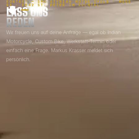
KONTAKT — SMC STYRIAN MOTOR CYCLE · MOOS
9A · 8542 ST. PETER IM SULMTAL
LASS UNS
REDEN
Wir freuen uns auf deine Anfrage — egal ob Indian
Motorcycle, Custom Bike, Werkstatt-Termin oder
einfach eine Frage. Markus Krasser meldet sich
persönlich.