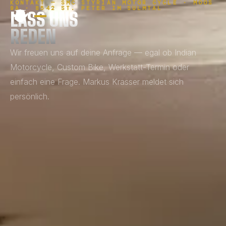
KONTAKT — SMC STYRIAN MOTOR CYCLE · MOOS
9A · 8542 ST. PETER IM SULMTAL
LASS UNS
REDEN
Wir freuen uns auf deine Anfrage — egal ob Indian
Motorcycle, Custom Bike, Werkstatt-Termin oder
einfach eine Frage. Markus Krasser meldet sich
persönlich.