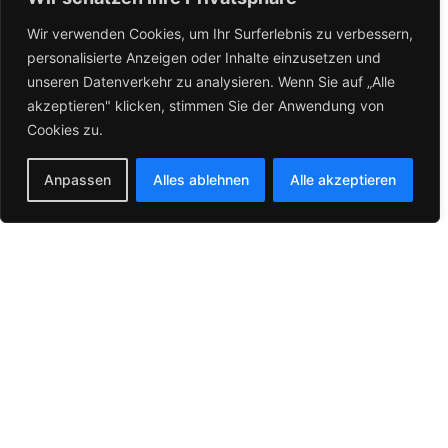
WEITERE LEISTUNGEN
Wir verwenden Cookies, um Ihr Surferlebnis zu verbessern,
WAS KÖNNEN
personalisierte Anzeigen oder Inhalte einzusetzen und
WIR FÜR DICH TUN?
unseren Datenverkehr zu analysieren. Wenn Sie auf „Alle
akzeptieren" klicken, stimmen Sie der Anwendung von
Entdecke alle Leistungen von SMC — vom Indian
Cookies zu.
Motorcycle Neufahrzeug bis zum preisgekrönten
Custom Build.
Anpassen
Alles ablehnen
Alle akzeptieren
PARTNER
→
Indian & Victory
ATELIER
→
Custom Bikes
WERKSTATT