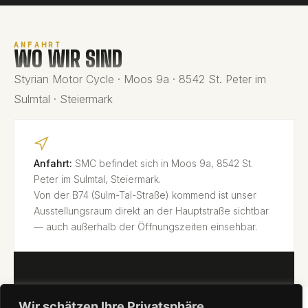
ANFAHRT
WO WIR SIND
Styrian Motor Cycle · Moos 9a · 8542 St. Peter im
Sulmtal · Steiermark
Anfahrt:
SMC befindet sich in Moos 9a, 8542 St.
Peter im Sulmtal, Steiermark.
Von der B74 (Sulm-Tal-Straße) kommend ist unser
Ausstellungsraum direkt an der Hauptstraße sichtbar
— auch außerhalb der Öffnungszeiten einsehbar.
Wir schätzen Ihre Privatsphäre
IN GOOGLE MAPS ÖFFNEN →