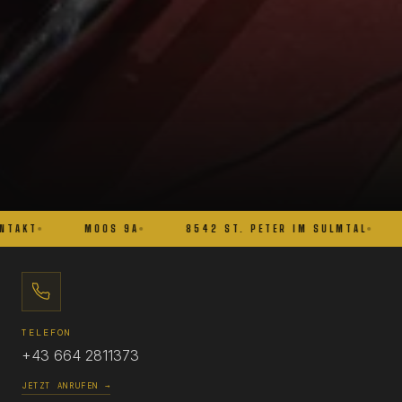
NTAKT
MOOS 9A
8542 ST. PETER IM SULMTAL
TELEFON
+43 664 2811373
JETZT ANRUFEN →